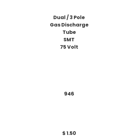
D
ual / 3 Pole
Gas Discharge
Tube
SMT
75 Volt
946
$ 1.50