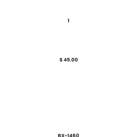
1
$ 45.00
BX-1460