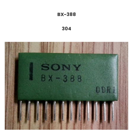
BX-388
304