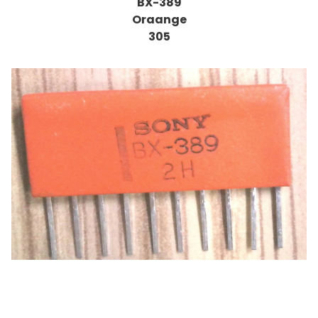
BX-389
Oraange
305